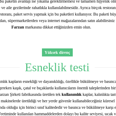
 bu paketin avantajı ise yıkama gerektirmemesi ve tamamen hijyenik olm
 ve aile gezilerinde rahatlıkla kullanılabilmesidir. Ayrıca birçok restoran
estoranı, paket servis yapmak için bu paketleri kullanıyor. Bu paketi bü
an, süpermarketlerden veya internet mağazalarından satın alabilirsiniz
Farzan
markasına dikkat ettiğinizden emin olun.
Yüksek direnç
Esneklik testi
mlık kapların esnekliği ve dayanıklılığı, özellikle bükülmeye ve basınc
ereken kaşık, çatal ve bıçaklarda kullanıcıların önemli taleplerinden bir
arzan Şirketi fabrikasında üretilen tek
kullanımlık
kaplar, kalınlıkta ta
 makinelerde üretildiği ve her yerde güvenle kullanabileceğiniz küresel 
nda olduğu için birinci sınıf kalitededir ve basınca ve bükülmeye karşı 
 Üretiminde kullanılan hammaddelerden dolayı bu kalite seviyesi, sıcak ve