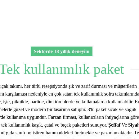
Sektörde 18 yıllık deneyim
Tek kullanımlık paket
ıçak takımı, her türlü resepsiyonda şık ve zarif durması ve müşterilerin
rını karşılaması nedeniyle en çok satan tek kullanımlık sofra takımlarınd
, işte, piknikte, partide, dini törenlerde ve kutlamalarda kullanılabilir. E
elerle güzel ve modern bir tasarıma sahiptir. 3'lü paket sıcak ve soğuk
de kullanıma uygundur. Farzan firması, kullanıcıların ihtiyaçlarına göre
tek kullanımlık kaşık, çatal ve bıçak paketleri sunuyor.
Şeffaf
Ve
Siya
ınıf gıda sınıfı polistiren hammaddeleri üretmekte ve pazarlamaktadır. T