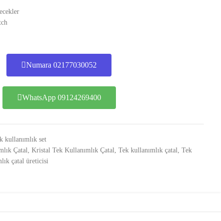
ecekler
tch
Numara 02177030052
WhatsApp 09124269400
k kullanımlık set
mlık Çatal
,
Kristal Tek Kullanımlık Çatal
,
Tek kullanımlık çatal
,
Tek
ık çatal üreticisi