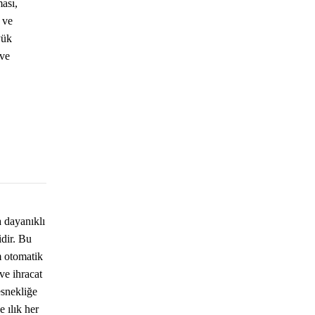
ası,
 ve
yük
 ve
a dayanıklı
idir. Bu
m otomatik
ve ihracat
esnekliğe
 ılık her