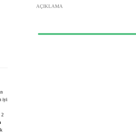
AÇIKLAMA
an
n iyi
 2
h
ek