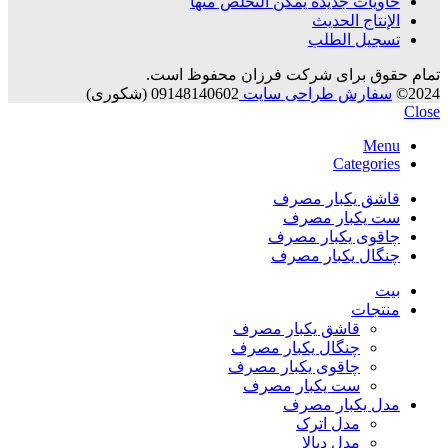
حاويات جديدة يمكن التخلص منها
الإنتاج الحديث
تسجيل الطلب
تمام حقوق برای شرکت فرزان محفوظ است.
2024©
سفارش طراحی سایت
09148140602 (شکوری)
Close
Menu
Categories
قاشق یکبار مصرف
ست یکبار مصرف
چاقوی یکبار مصرف
چنگال یکبار مصرف
بيت
منتجات
قاشق یکبار مصرف
چنگال یکبار مصرف
چاقوی یکبار مصرف
ست یکبار مصرف
مدل یکبار مصرف
مدل اترک
مدل دیالا