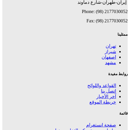
إيران-طهران-شارع دماوند
Phone: (98) 2177030052
Fax: (98) 2177030052
ممثلينا
تهران
شیراز
اصفهان
مشهد
روابط مفيدة
القواعد واللوائح
اتصل بنا
آخر الأخبار
خريطة الموقع
قائمة
صفحة انستغرام