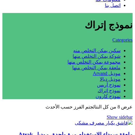
اتصل بنا
نموذج إتراك
Categories
سكين يمكن التخلص منه
شوكة يمكن التخلص منها
مجموعة يمكن التخلص منها
ملعقة يمكن التخلص منها
موديل Arvand
موديل ديالا
نموذج آريس
نموذج إتراك
نموذج كارون
عرض ⁦8⁩ من كل النتائج
تم الفرز حسب الأحدث
Show sidebar
ملعقة سوداء للاستخدام مرة واحدة، موديل Atrak